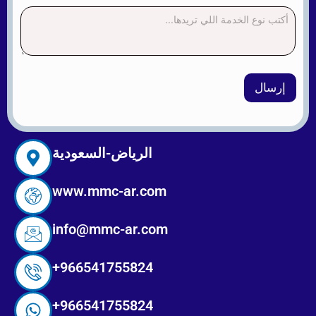
أ
ك
ت
ب
إرسال
الرياض-السعودية
www.mmc-ar.com
info@mmc-ar.com
966541755824+
966541755824+